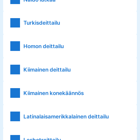
Turkisdeittailu
Homon deittailu
Kiimainen deittailu
Kiimainen konekäännös
Latinalaisamerikkalainen deittailu
Lesbotreittailu