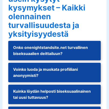
kysymykset – Kaikki
olennainen
turvallisuudesta ja
yksityisyydestä
Onko onenightstandsite.net turvallinen
biseksuaalien deittailuun?
Voinko luoda ja muokata profiiliani
anonyymisti?
Kuinka löydän helposti biseksuaalinainen
tai uusi tuttavuus?