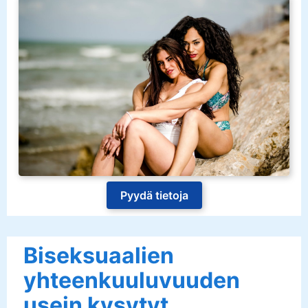
Pyydä tietoja
Biseksuaalien
yhteenkuuluvuuden
usein kysytyt