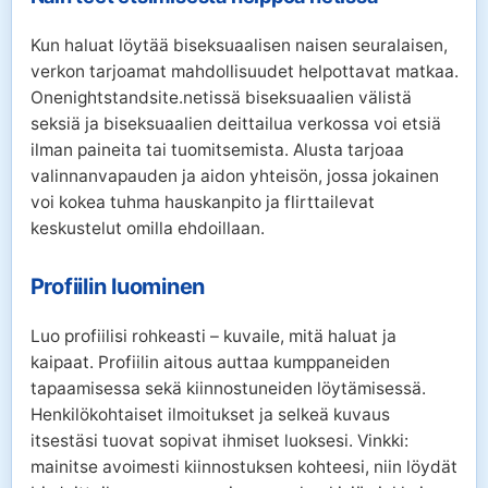
Kun haluat löytää biseksuaalisen naisen seuralaisen,
verkon tarjoamat mahdollisuudet helpottavat matkaa.
Onenightstandsite.netissä biseksuaalien välistä
seksiä ja biseksuaalien deittailua verkossa voi etsiä
ilman paineita tai tuomitsemista. Alusta tarjoaa
valinnanvapauden ja aidon yhteisön, jossa jokainen
voi kokea tuhma hauskanpito ja flirttailevat
keskustelut omilla ehdoillaan.
Profiilin luominen
Luo profiilisi rohkeasti – kuvaile, mitä haluat ja
kaipaat. Profiilin aitous auttaa kumppaneiden
tapaamisessa sekä kiinnostuneiden löytämisessä.
Henkilökohtaiset ilmoitukset ja selkeä kuvaus
itsestäsi tuovat sopivat ihmiset luoksesi. Vinkki:
mainitse avoimesti kiinnostuksen kohteesi, niin löydät