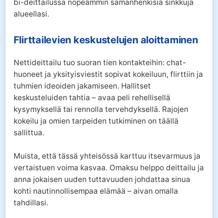
bi-deittailussa nopeammin samanhenkisiä sinkkuja
alueellasi.
Flirttailevien keskustelujen aloittaminen
Nettideittailu tuo suoran tien kontakteihin: chat-
huoneet ja yksityisviestit sopivat kokeiluun, flirttiin ja
tuhmien ideoiden jakamiseen. Hallitset
keskusteluiden tahtia – avaa peli rehellisellä
kysymyksellä tai rennolla tervehdyksellä. Rajojen
kokeilu ja omien tarpeiden tutkiminen on täällä
sallittua.
Muista, että tässä yhteisössä karttuu itsevarmuus ja
vertaistuen voima kasvaa. Omaksu helppo deittailu ja
anna jokaisen uuden tuttavuuden johdattaa sinua
kohti nautinnollisempaa elämää – aivan omalla
tahdillasi.