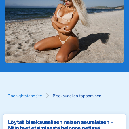
Onenightstandsite
Biseksuaalien tapaaminen
Löytää biseksuaalisen naisen seuralaisen –
Näin teet etsimisestä helppoa netissä