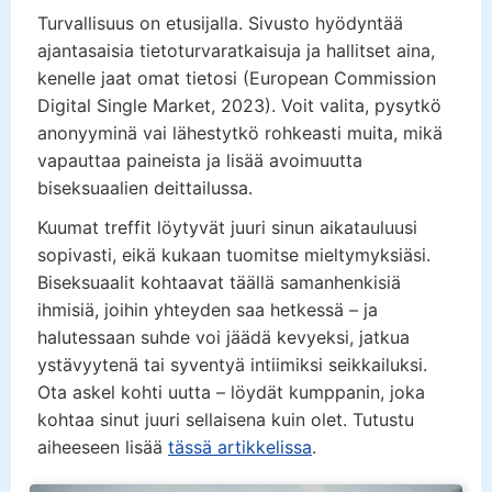
Turvallisuus on etusijalla. Sivusto hyödyntää
ajantasaisia tietoturvaratkaisuja ja hallitset aina,
kenelle jaat omat tietosi (European Commission
Digital Single Market, 2023). Voit valita, pysytkö
anonyyminä vai lähestytkö rohkeasti muita, mikä
vapauttaa paineista ja lisää avoimuutta
biseksuaalien deittailussa.
Kuumat treffit löytyvät juuri sinun aikatauluusi
sopivasti, eikä kukaan tuomitse mieltymyksiäsi.
Biseksuaalit kohtaavat täällä samanhenkisiä
ihmisiä, joihin yhteyden saa hetkessä – ja
halutessaan suhde voi jäädä kevyeksi, jatkua
ystävyytenä tai syventyä intiimiksi seikkailuksi.
Ota askel kohti uutta – löydät kumppanin, joka
kohtaa sinut juuri sellaisena kuin olet. Tutustu
aiheeseen lisää
tässä artikkelissa
.