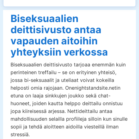
Biseksuaalien
deittisivusto antaa
vapauden aitoihin
yhteyksiin verkossa
Biseksuaalien deittisivusto tarjoaa enemmän kuin
perinteinen treffailu – se on erityinen yhteisö,
jossa bi-seksuaalit ja uteliaat voivat kokeilla
helposti omia rajojaan. Onenightstandsite.netin
etuna on laaja sinkkujen joukko sekä chat-
huoneet, joiden kautta helppo deittailu onnistuu
jopa kiireisessä arjessa. Nettideittailu antaa
mahdollisuuden selailla profiileja silloin kun sinulle
sopii ja tehdä aloitteen aidoilla viesteillä ilman
stressiä.