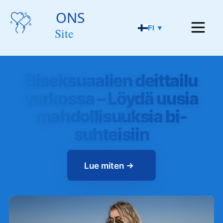
FI ▼
Biseksuaalien deittailu
verkossa – Löydä uusia
mahdollisuuksia bi-
suhteisiin
Lue miten