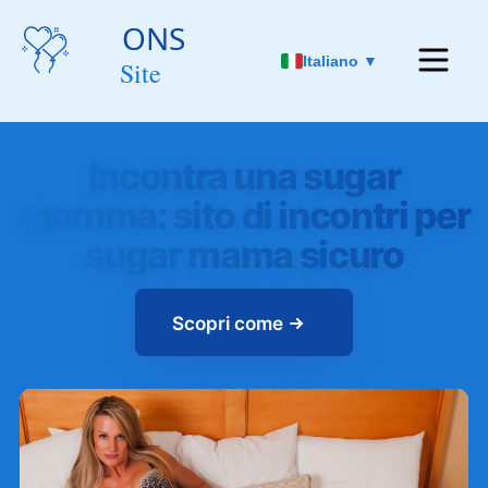
Italiano ▼
Incontra una sugar
momma: sito di incontri per
sugar mama sicuro
Scopri come