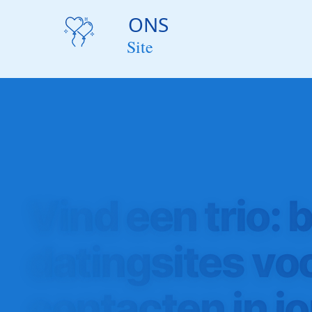
Vind een trio: 
datingsites vo
contacten in j