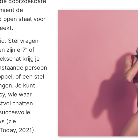
n de doorzoekbare
onsent de
d open staat voor
reekt.
d. Stel vragen
n zijn er?” of
ekschat krijg je
eenstaande persoon
ppel, of een stel
ngen. Je kunt
cy, wie waar
ctvol chatten
succesvolle
s (zie
Today, 2021).