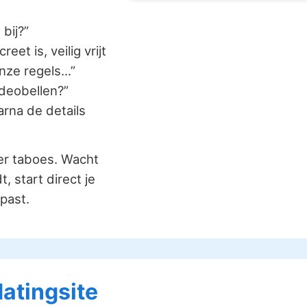
 bij?”
et is, veilig vrijt
nze regels...”
ideobellen?”
rna de details
er taboes. Wacht
, start direct je
 past.
datingsite