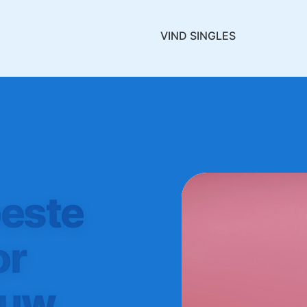
VIND SINGLES
beste
or
ouw