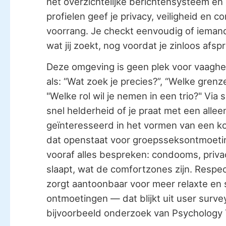
het overzichtelijke berichtensysteem e
profielen geef je privacy, veiligheid en c
voorrang. Je checkt eenvoudig of ieman
wat jij zoekt, nog voordat je zinloos afsp
Deze omgeving is geen plek voor vaaghei
als: “Wat zoek je precies?”, “Welke grenze
"Welke rol wil je nemen in een trio?" Via s
snel helderheid of je praat met een all
geïnteresseerd in het vormen van een ko
dat openstaat voor groepsseksontmoeti
vooraf alles bespreken: condooms, priva
slaapt, wat de comfortzones zijn. Respe
zorgt aantoonbaar voor meer relaxte en 
ontmoetingen — dat blijkt uit user survey
bijvoorbeeld onderzoek van Psychology 