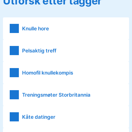
Utforsk etter tagger
Knulle hore
Pelsaktig treff
Homofil knullekompis
Treningsmøter Storbritannia
Kåte datinger