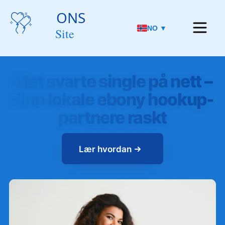
NO ▼
Møt svarte single på nett –
Finn lokale ebony hookup-
partnere raskt
Lær hvordan