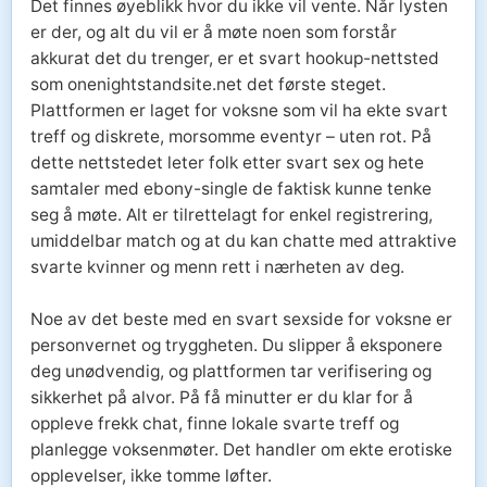
Det finnes øyeblikk hvor du ikke vil vente. Når lysten
er der, og alt du vil er å møte noen som forstår
akkurat det du trenger, er et svart hookup-nettsted
som onenightstandsite.net det første steget.
Plattformen er laget for voksne som vil ha ekte svart
treff og diskrete, morsomme eventyr – uten rot. På
dette nettstedet leter folk etter svart sex og hete
samtaler med ebony-single de faktisk kunne tenke
seg å møte. Alt er tilrettelagt for enkel registrering,
umiddelbar match og at du kan chatte med attraktive
svarte kvinner og menn rett i nærheten av deg.
Noe av det beste med en svart sexside for voksne er
personvernet og tryggheten. Du slipper å eksponere
deg unødvendig, og plattformen tar verifisering og
sikkerhet på alvor. På få minutter er du klar for å
oppleve frekk chat, finne lokale svarte treff og
planlegge voksenmøter. Det handler om ekte erotiske
opplevelser, ikke tomme løfter.