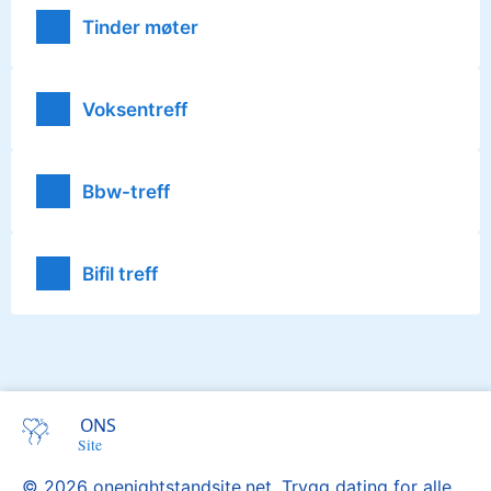
Tinder møter
Voksentreff
Bbw-treff
Bifil treff
© 2026 onenightstandsite.net. Trygg dating for alle.