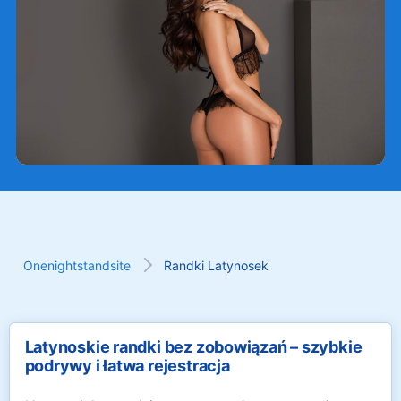
Onenightstandsite
Randki Latynosek
Latynoskie randki bez zobowiązań – szybkie
podrywy i łatwa rejestracja