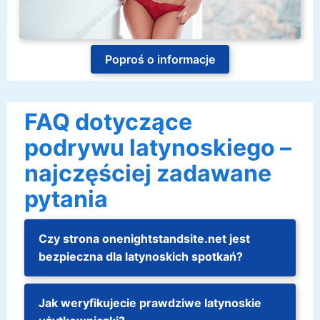
Poproś o informacje
FAQ dotyczące
podrywu latynoskiego –
najczęściej zadawane
pytania
Czy strona onenightstandsite.net jest
bezpieczna dla latynoskich spotkań?
Jak weryfikujecie prawdziwe latynoskie