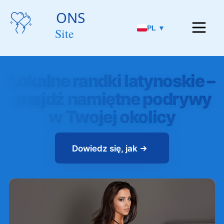
PL ▼
Lokalne randki latynoskie –
znajdź namiętne podrywy
w Twojej okolicy
Dowiedz się, jak