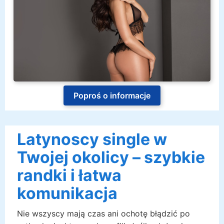
Poproś o informacje
Latynoscy single w
Twojej okolicy – szybkie
randki i łatwa
komunikacja
Nie wszyscy mają czas ani ochotę błądzić po