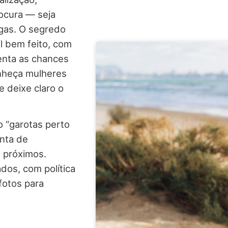
rocura — seja
gas. O segredo
il bem feito, com
enta as chances
onheça mulheres
e deixe claro o
ão “garotas perto
enta de
s próximos.
dos, com política
fotos para