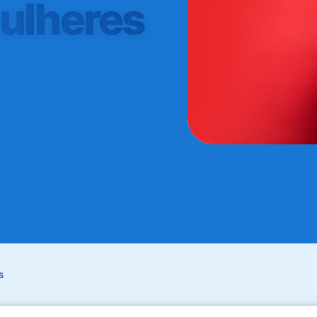
ulheres
s