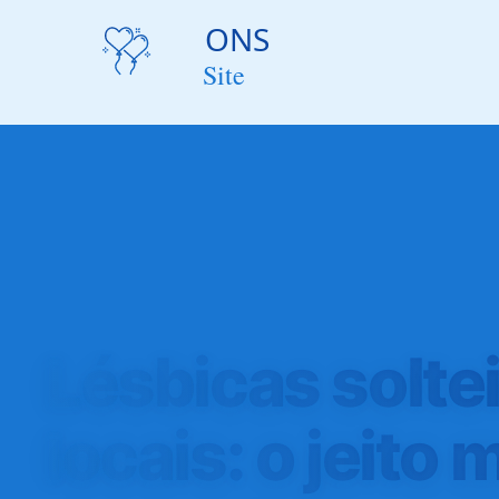
Lésbicas solte
locais: o jeito m