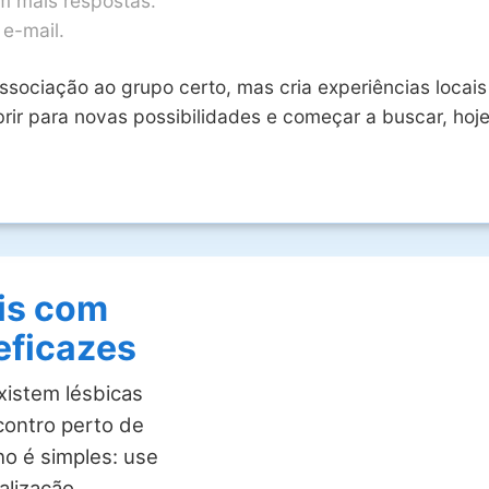
m mais respostas.
 e-mail.
associação ao grupo certo, mas cria experiências locais
abrir para novas possibilidades e começar a buscar, h
is com
eficazes
xistem lésbicas
contro perto de
o é simples: use
alização,