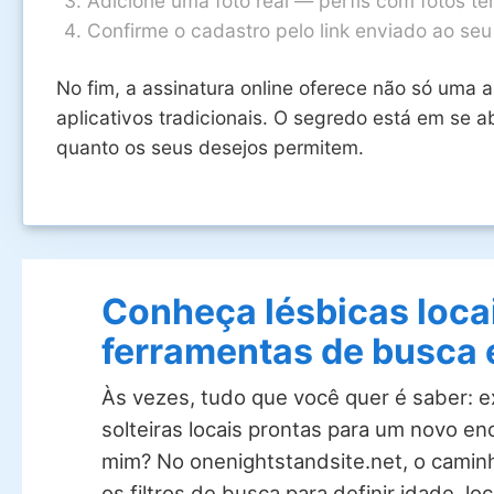
Adicione uma foto real — perfis com fotos tê
Confirme o cadastro pelo link enviado ao seu
No fim, a assinatura online oferece não só uma 
aplicativos tradicionais. O segredo está em se 
quanto os seus desejos permitem.
Conheça lésbicas loca
ferramentas de busca 
Às vezes, tudo que você quer é saber: e
solteiras locais prontas para um novo en
mim? No onenightstandsite.net, o caminh
os filtros de busca para definir idade, loc