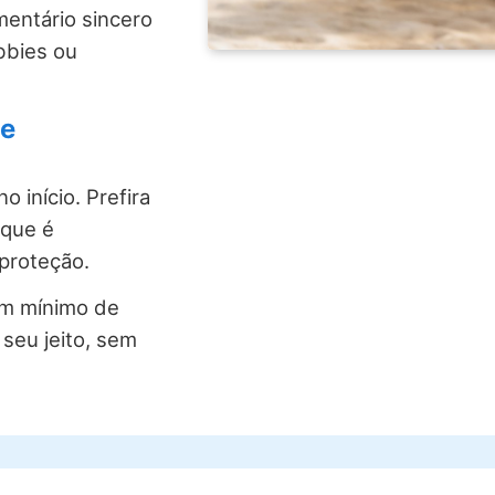
entário sincero
bbies ou
 e
 início. Prefira
 que é
 proteção.
um mínimo de
seu jeito, sem