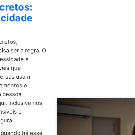
cretos:
acidade
cretos,
isa ser a regra. O
cessidade e
veis que
versas usam
zamentos e
a pessoa
i, inclusive nos
nsíveis e
gura.
 quando há esse