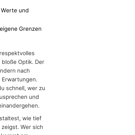
e Werte und
 eigene Grenzen
 respektvolles
s bloße Optik. Der
sondern nach
d Erwartungen.
u schnell, wer zu
nzusprechen und
seinandergehen.
taltest, wie tief
 zeigst. Wer sich