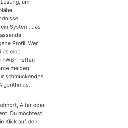
n Lösung, um
 Nähe
ndnisse.
 ein System, das
 passende
ene Profil. Wer
i es eine
e FWB-Treffen –
nnte melden.
 nur schmückendes
Algorithmus,
Wohnort, Alter oder
ient. Du möchtest
n Klick auf den