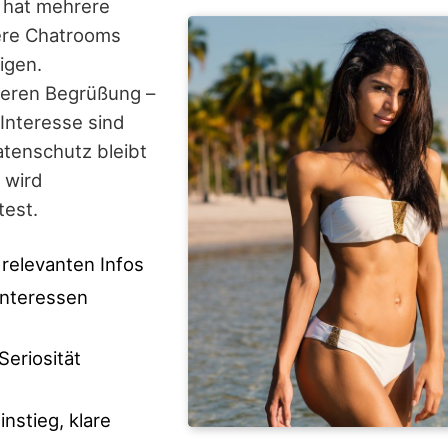
, hat mehrere
here Chatrooms
igen.
keren Begrüßung –
Interesse sind
tenschutz bleibt
 wird
test.
n relevanten Infos
 Interessen
Seriosität
nstieg, klare