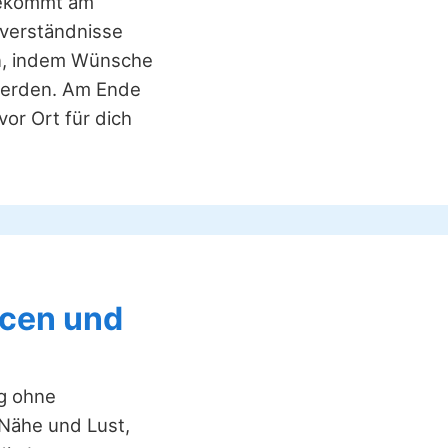
 bekommt am
sverständnisse
en, indem Wünsche
 werden. Am Ende
vor Ort für dich
ncen und
ng ohne
 Nähe und Lust,