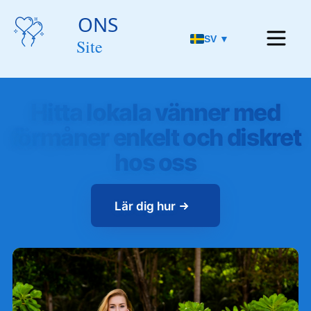
SV ▼
Hitta lokala vänner med
förmåner enkelt och diskret
hos oss
Lär dig hur