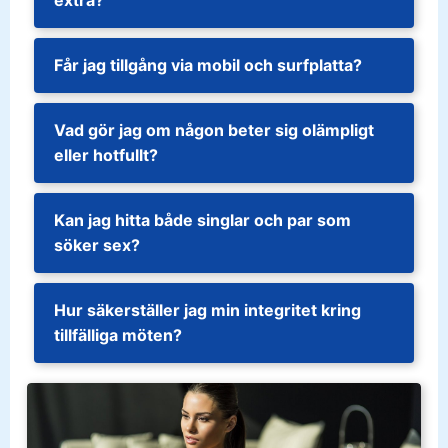
extra?
Får jag tillgång via mobil och surfplatta?
Vad gör jag om någon beter sig olämpligt
eller hotfullt?
Kan jag hitta både singlar och par som
söker sex?
Hur säkerställer jag min integritet kring
tillfälliga möten?