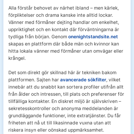
Alla förstår behovet av närhet ibland – men kärlek,
förpliktelser och drama kanske inte alltid lockar.
Vänner med förmåner dejting handlar om enkelhet,
uppriktighet och en kontakt där förväntningarna är
tydliga från början. Genom
onenightstandsite.net
skapas en plattform där både män och kvinnor kan
hitta lokala vänner med förmåner utan omvägar eller
krångel.
Det som direkt gör skillnad här är tekniken bakom
plattformen. Sajten har
avancerade sökfilter
, vilket
innebär att du snabbt kan sortera profiler utifrån allt
från ålder och intressen, till plats och preferenser för
tillfälliga kontakter. En diskret miljö är självskriven –
sekretesskontroller och anonyma meddelanden är
grundläggande funktioner, inte extratjänster. Du får
friheten att nå ut till likasinnade vuxna utan att
riskera insyn eller oönskad uppmärksamhet.