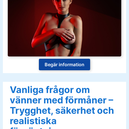
Begär information
Vanliga frågor om
vänner med förmåner –
Trygghet, säkerhet och
realistiska