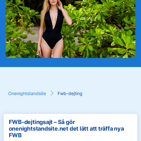
Onenightstandsite
Fwb-dejting
FWB-dejtingsajt – Så gör
onenightstandsite.net det lätt att träffa nya
FWB