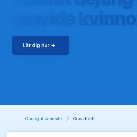
gravida kvinno
Lär dig hur
Onenightstandsite
Gravidträff