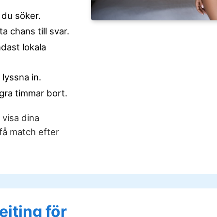
 du söker.
a chans till svar.
ndast lokala
 lyssna in.
gra timmar bort.
 visa dina
få match efter
jting för