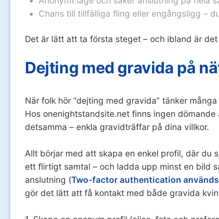
Anonymt läge och säker anslutning på hela s
Chans till tillfälliga fling eller engångsligg – d
Det är lätt att ta första steget – och ibland är d
Dejting med gravida på nä
När folk hör ”dejting med gravida” tänker många p
Hos onenightstandsite.net finns ingen dömande at
detsamma – enkla gravidträffar på dina villkor.
Allt börjar med att skapa en enkel profil, där du sj
ett flirtigt samtal – och ladda upp minst en bild
anslutning (
Two-factor authentication används
gör det lätt att få kontakt med både gravida kvin