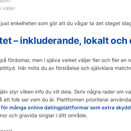
ajten
u väljer
et just enkelheten som gör att du vågar ta det steget ida
tet – inkluderande, lokalt och
å fördomar, men i själva verket väljer fler och fler en
tityd. Här möts du av förståelse och självklara matchni
älv styr vilken info du vill dela. Skriv några rader om vad
 så att folk ser vem du är. Plattformen prioriterar anvä
 för många online datingplattformar som extra skyd
nor och gravida singlar i ditt område.