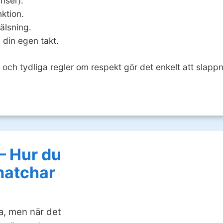
nser).
nktion.
älsning.
i din egen takt.
n och tydliga regler om respekt gör det enkelt att slappn
– Hur du
 matchar
a, men när det