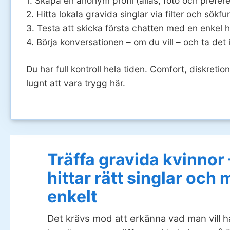
1. Skapa en anonym profil (alias, foto och prefere
2. Hitta lokala gravida singlar via filter och sökfu
3. Testa att skicka första chatten med en enkel h
4. Börja konversationen – om du vill – och ta det 
Du har full kontroll hela tiden. Comfort, diskretio
lugnt att vara trygg här.
Träffa gravida kvinnor 
hittar rätt singlar och
enkelt
Det krävs mod att erkänna vad man vill h