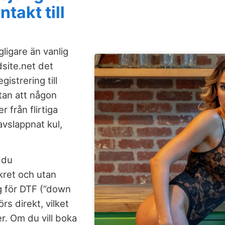
ntakt till
gligare än vanlig
dsite.net det
gistrering till
utan att någon
 från flirtiga
avslappnat kul,
 du
kret och utan
g för DTF (”down
rs direkt, vilket
er. Om du vill boka