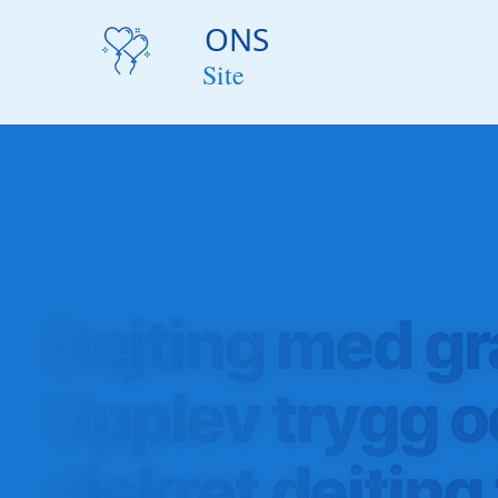
Dejting med gr
Upplev trygg 
diskret dejting 