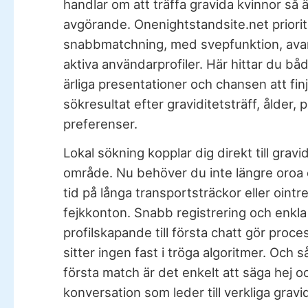
handlar om att träffa gravida kvinnor så ä
avgörande. Onenightstandsite.net priorit
snabbmatchning, med svepfunktion, avan
aktiva användarprofiler. Här hittar du båd
ärliga presentationer och chansen att fin
sökresultat efter graviditetsträff, ålder, 
preferenser.
Lokal sökning kopplar dig direkt till gravid
område. Nu behöver du inte längre oroa d
tid på långa transportsträckor eller oint
fejkkonton. Snabb registrering och enkla
profilskapande till första chatt gör proce
sitter ingen fast i tröga algoritmer. Och så
första match är det enkelt att säga hej o
konversation som leder till verkliga grav