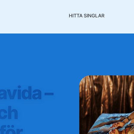
HITTA SINGLAR
avida –
och
för