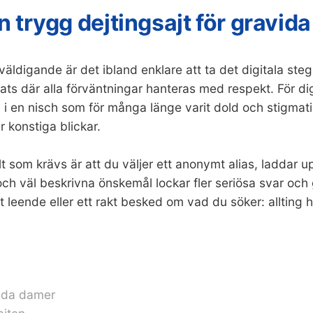
trygg dejtingsajt för gravida
ldigande är det ibland enklare att ta det digitala steget 
plats där alla förväntningar hanteras med respekt. För d
n i en nisch som för många länge varit dold och stigmat
r konstiga blickar.
 som krävs är att du väljer ett anonymt alias, laddar up
er och väl beskrivna önskemål lockar fler seriösa svar och
 leende eller ett rakt besked om vad du söker: allting 
vida damer