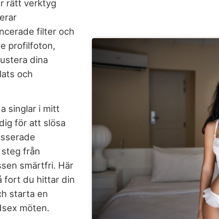
r rätt verktyg
erar
cerade filter och
e profilfoton,
justera dina
plats och
a singlar i mitt
ig för att slösa
resserade
 steg från
ssen smärtfri. Här
 fort du hittar din
ch starta en
idsex möten.